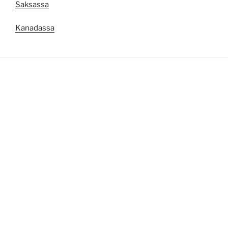
Saksassa
Kanadassa
Palv