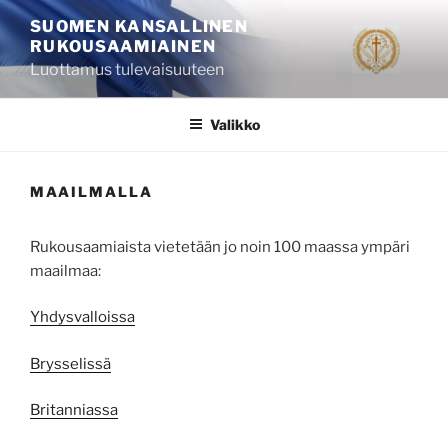
Siirry
SUOMEN KANSALLINEN
sisältöön
RUKOUSAAMIAINEN
Luottamus tulevaisuuteen
Valikko
MAAILMALLA
Rukousaamiaista vietetään jo noin 100 maassa ympäri
maailmaa:
Yhdysvalloissa
Brysselissä
Britanniassa